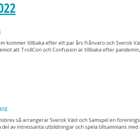
022
g
om kommer tillbaka efter ett par års frånvaro och Sverok Vä
am emot att TrollCon och Confusion är tillbaka efter pandemi
ang
msbrev så arrangerar Sverok Väst och Samspel en förenings
, ta del av intressanta utbildningar och spela tillsammans m