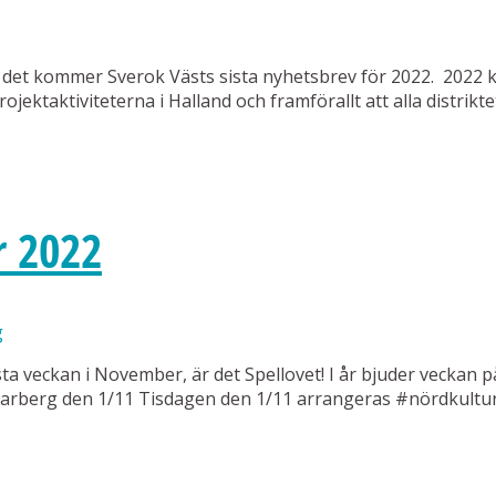
d det kommer Sverok Västs sista nyhetsbrev för 2022. 2022
rojektaktiviteterna i Halland och framförallt att alla distri
r 2022
g
sta veckan i November, är det Spellovet! I år bjuder veckan p
Varberg den 1/11 Tisdagen den 1/11 arrangeras #nördkultur