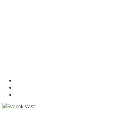
Om Sverok Väst
Stöd till föreningar
Kontakta oss