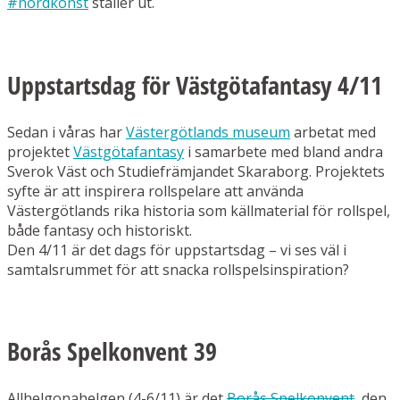
#nördkonst
ställer ut.
Uppstartsdag för Västgötafantasy 4/11
Sedan i våras har
Västergötlands museum
arbetat med
projektet
Västgötafantasy
i samarbete med bland andra
Sverok Väst och Studiefrämjandet Skaraborg. Projektets
syfte är att inspirera rollspelare att använda
Västergötlands rika historia som källmaterial för rollspel,
både fantasy och historiskt.
Den 4/11 är det dags för uppstartsdag – vi ses väl i
samtalsrummet för att snacka rollspelsinspiration?
Borås Spelkonvent 39
Allhelgonahelgen (4-6/11) är det
Borås Spelkonvent
, den