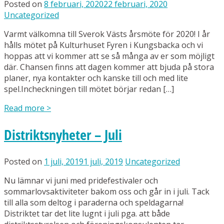
Posted on
8 februari, 2020
22 februari, 2020
Uncategorized
Varmt välkomna till Sverok Västs årsmöte för 2020! I år
hålls mötet på Kulturhuset Fyren i Kungsbacka och vi
hoppas att vi kommer att se så många av er som möjligt
där. Chansen finns att dagen kommer att bjuda på stora
planer, nya kontakter och kanske till och med lite
spel.Incheckningen till mötet börjar redan […]
Read more
>
Distriktsnyheter – Juli
Posted on
1 juli, 2019
1 juli, 2019
Uncategorized
Nu lämnar vi juni med pridefestivaler och
sommarlovsaktiviteter bakom oss och går in i juli. Tack
till alla som deltog i paraderna och speldagarna!
Distriktet tar det lite lugnt i juli pga. att både