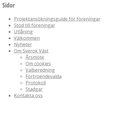
Sidor
Projektansökningsguide för föreningar
Stöd till föreningar
Utlåning
Välkommen
Nyheter
Om Sverok Väst
Årsmöte
Om cookies
Valberedning
Förtroendevalda
Protokoll
Stadgar
Kontakta oss