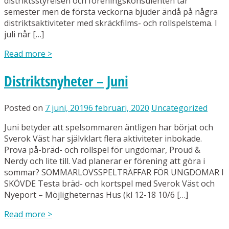
distriktsstyrelsen och föreningskonsulenten tar
semester men de första veckorna bjuder ändå på några
distriktsaktiviteter med skräckfilms- och rollspelstema. I
juli når […]
Read more
>
Distriktsnyheter – Juni
Posted on
7 juni, 2019
6 februari, 2020
Uncategorized
Juni betyder att spelsommaren äntligen har börjat och
Sverok Väst har självklart flera aktiviteter inbokade.
Prova på-bräd- och rollspel för ungdomar, Proud &
Nerdy och lite till. Vad planerar er förening att göra i
sommar? SOMMARLOVSSPELTRÄFFAR FÖR UNGDOMAR I
SKÖVDE Testa bräd- och kortspel med Sverok Väst och
Nyeport – Möjligheternas Hus (kl 12-18 10/6 […]
Read more
>