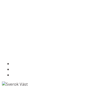
Om Sverok Väst
Stöd till föreningar
Kontakta oss