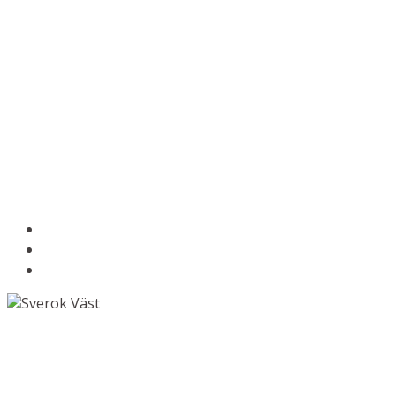
Om Sverok Väst
Stöd till föreningar
Kontakta oss