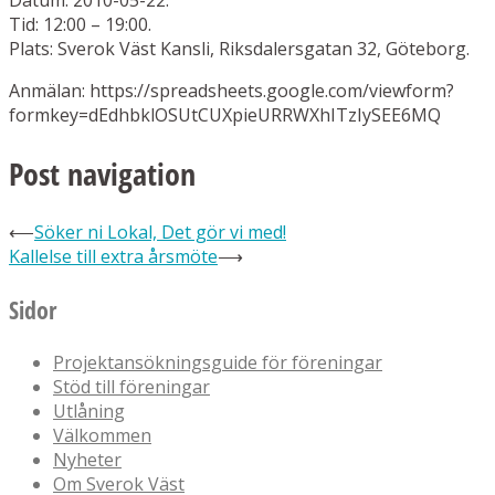
Tid: 12:00 – 19:00.
Plats: Sverok Väst Kansli, Riksdalersgatan 32, Göteborg.
Anmälan: https://spreadsheets.google.com/viewform?
formkey=dEdhbklOSUtCUXpieURRWXhITzIySEE6MQ
Post navigation
⟵
Söker ni Lokal, Det gör vi med!
Kallelse till extra årsmöte
⟶
Sidor
Projektansökningsguide för föreningar
Stöd till föreningar
Utlåning
Välkommen
Nyheter
Om Sverok Väst