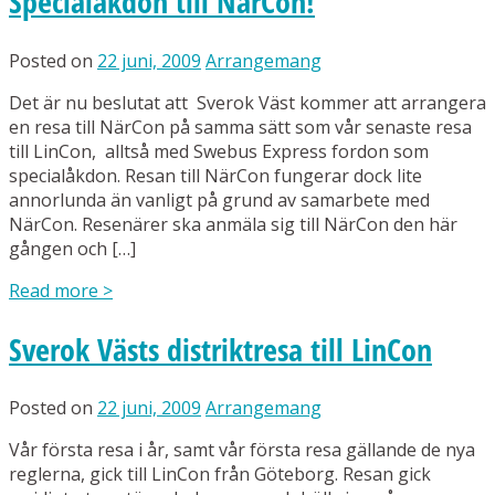
Specialåkdon till NärCon!
Posted on
22 juni, 2009
Arrangemang
Det är nu beslutat att Sverok Väst kommer att arrangera
en resa till NärCon på samma sätt som vår senaste resa
till LinCon, alltså med Swebus Express fordon som
specialåkdon. Resan till NärCon fungerar dock lite
annorlunda än vanligt på grund av samarbete med
NärCon. Resenärer ska anmäla sig till NärCon den här
gången och […]
Read more
>
Sverok Västs distriktresa till LinCon
Posted on
22 juni, 2009
Arrangemang
Vår första resa i år, samt vår första resa gällande de nya
reglerna, gick till LinCon från Göteborg. Resan gick