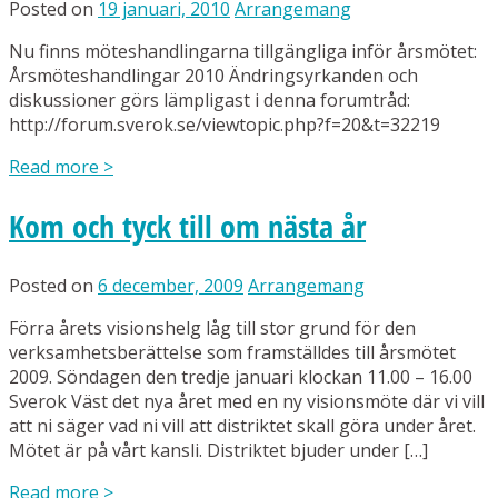
Posted on
19 januari, 2010
Arrangemang
Nu finns möteshandlingarna tillgängliga inför årsmötet:
Årsmöteshandlingar 2010 Ändringsyrkanden och
diskussioner görs lämpligast i denna forumtråd:
http://forum.sverok.se/viewtopic.php?f=20&t=32219
Read more
>
Kom och tyck till om nästa år
Posted on
6 december, 2009
Arrangemang
Förra årets visionshelg låg till stor grund för den
verksamhetsberättelse som framställdes till årsmötet
2009. Söndagen den tredje januari klockan 11.00 – 16.00
Sverok Väst det nya året med en ny visionsmöte där vi vill
att ni säger vad ni vill att distriktet skall göra under året.
Mötet är på vårt kansli. Distriktet bjuder under […]
Read more
>