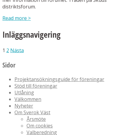
mer information till forumet: Tråden på Skuds
distriktsforum.
Read more
>
Inläggsnavigering
1
2
Nästa
Sidor
Projektansökningsguide för föreningar
Stöd till föreningar
Utlåning
Välkommen
Nyheter
Om Sverok Väst
Årsmöte
Om cookies
Valberedning