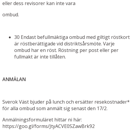
eller dess revisorer kan inte vara
ombud.
30 Endast befullmäktiga ombud med giltigt röstkort
är röstberättigade vid distriktsårsmöte. Varje
ombud har en röst. Röstning per post eller per
fullmakt är inte tillåten.
ANMÄLAN
Sverok Väst bjuder på lunch och ersätter resekostnader*
för alla ombud som anmält sig senast den 17/2.
Anmälningsformuläret hittar ni här:
https://goo.gl/forms/JtyACVE0SZawBrk92