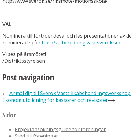
http://www.sverok.se/riksmote/motionsskola/
VAL
Nominera till förtroendeval och läs presentationer av de
nominerade på
https://valberedning.vast.sverok.se/
Vi ses på årsmötet!
/Distriktsstyrelsen
Post navigation
⟵
Anmäl dig till Sverok Västs likabehandlingsworkshop!
Ekonomiutbildning för kassörer och revisorer
⟶
Sidor
Projektansökningsguide för föreningar
Stöd till föreningar